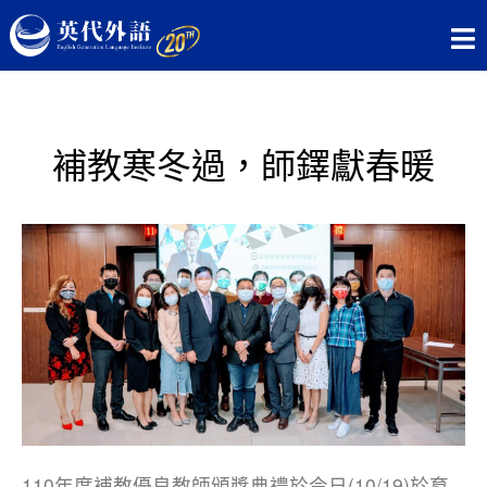
補教寒冬過，師鐸獻春暖
110年度補教優良教師頒獎典禮於今日(10/19)於育