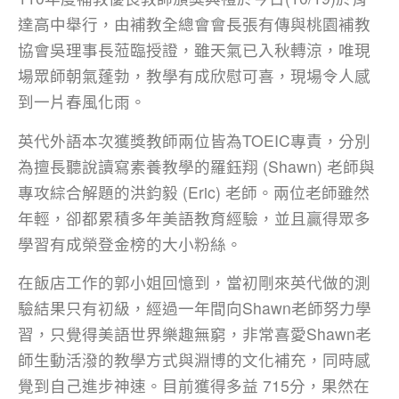
達高中舉行，由補教全總會會長張有傳與桃園補教
協會吳理事長蒞臨授證，雖天氣已入秋轉涼，唯現
場眾師朝氣蓬勃，教學有成欣慰可喜，現場令人感
到一片春風化雨。
英代外語本次獲獎教師兩位皆為TOEIC專責，分別
為擅長聽說讀寫素養教學的羅鈺翔 (Shawn) 老師與
專攻綜合解題的洪鈞毅 (Eric) 老師。兩位老師雖然
年輕，卻都累積多年美語教育經驗，並且贏得眾多
學習有成榮登金榜的大小粉絲。
在飯店工作的郭小姐回憶到，當初剛來英代做的測
驗結果只有初級，經過一年間向Shawn老師努力學
習，只覺得美語世界樂趣無窮，非常喜愛Shawn老
師生動活潑的教學方式與淵博的文化補充，同時感
覺到自己進步神速。目前獲得多益 715分，果然在