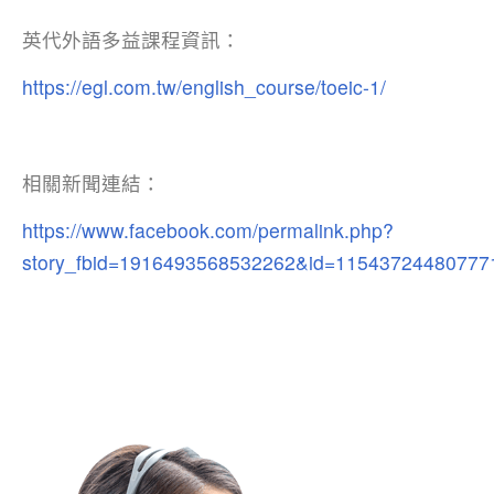
英代外語多益課程資訊：
https://egl.com.tw/english_course/toeic-1/
相關新聞連結：
https://www.facebook.com/permalink.php?
story_fbid=1916493568532262&id=11543724480777