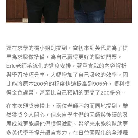
還在求學的楊小姐則提到，當初來到英代是為了提
早為求職做準備，為自己贏得更好的職缺門票。
Eric老師系統化的進度安排，著重實戰的內容解析
與學習技巧分享，大幅增加了自己吸收的效率。因
此能將原本200分的程度快速提高到905分，順利獲
得金色證書，甚至比自己預期的更高了200多分。
在本次頒獎典禮上，兩位老師不約而同地提到，雖
然獲獎令人開心，但來自學生們的回饋與後續的發
展成就更能讓他們獲得激勵。希望未來能夠幫助更
多英代學子提升語言實力，在日益國際化的全球舞