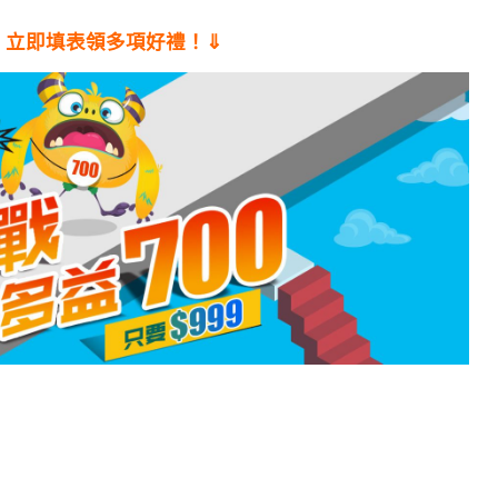
！立即填表領多項好禮！⇓