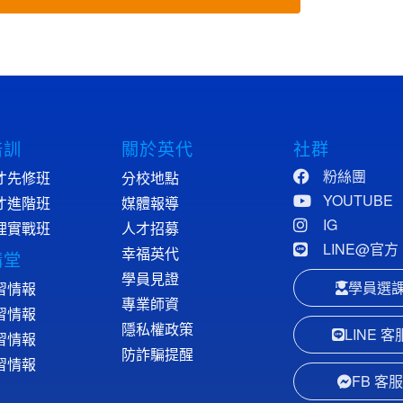
培訓
關於英代
社群
粉絲團
才先修班
分校地點
YOUTUBE
才進階班
媒體報導
IG
理實戰班
人才招募
LINE@官方
幸福英代
講堂
學員見證
學員選
習情報
專業師資
習情報
隱私權政策
LINE 客
習情報
防詐騙提醒
習情報
FB 客服