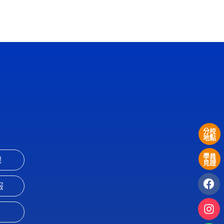
分校
地點
學員
課
見證
服