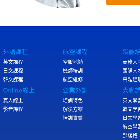
外語課程
航空課程
職能
英文課程
空服地勤
商務人
日文課程
機師培訓
國際人
韓文課程
航空維修
高階經
Online線上
企業外訓
大咖
真人線上
培訓特色
英文學
影音課程
解決方案
韓文學
培訓實績
日文學
航空學
部落格