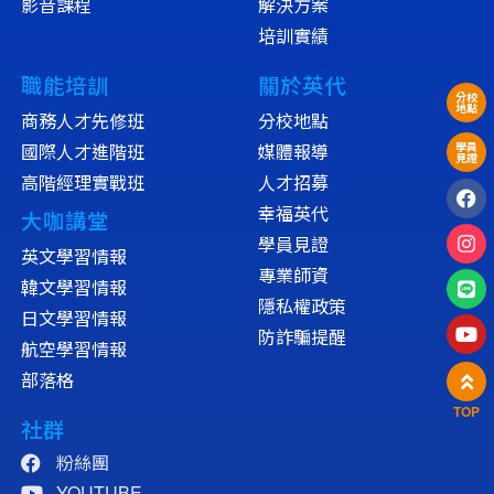
影音課程
解決方案
培訓實績
職能培訓
關於英代
分校
地點
商務人才先修班
分校地點
國際人才進階班
媒體報導
學員
見證
高階經理實戰班
人才招募
幸福英代
大咖講堂
學員見證
英文學習情報
專業師資
韓文學習情報
隱私權政策
日文學習情報
防詐騙提醒
航空學習情報
部落格
TOP
社群
粉絲團
YOUTUBE