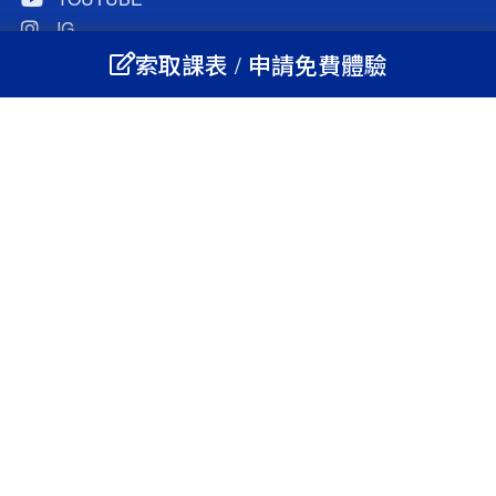
IG
LINE@官方
索取課表 / 申請免費體驗
學員選課
LINE 客服
FB 客服
桃園旗艦校
(03)331-0262
中壢旗艦校
(03)426-0131
新竹旗艦校
(03)526-0153
板橋旗艦校
(02)2951-3319
營運總部
(03)427-2658
英捷國際人才培訓
(03)427-2658
轉767
營業時間:
週一至週五上午12:00-晚上9:30