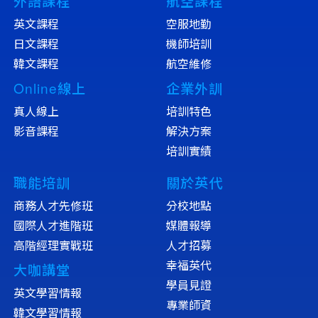
外語課程
航空課程
英文課程
空服地勤
日文課程
機師培訓
韓文課程
航空維修
Online線上
企業外訓
真人線上
培訓特色
影音課程
解決方案
培訓實績
職能培訓
關於英代
商務人才先修班
分校地點
國際人才進階班
媒體報導
高階經理實戰班
人才招募
幸福英代
大咖講堂
學員見證
英文學習情報
專業師資
韓文學習情報