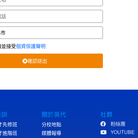
讀並接受
個資保護聲明
確認送出
培訓
關於英代
社群
粉絲團
才先修班
分校地點
YOUTUBE
才進階班
媒體報導