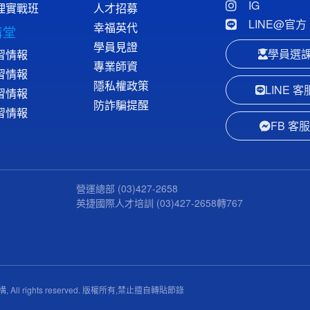
IG
理實戰班
人才招募
LINE@官方
幸福英代
講堂
學員見證
學員選
習情報
專業師資
習情報
隱私權政策
LINE 客
習情報
防詐騙提醒
習情報
FB 客服
營運總部
(03)427-2658
英捷國際人才培訓
(03)427-2658
轉767
 All rights reserved. 版權所有,禁止擅自轉貼節錄