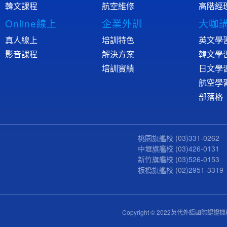
韓文課程
航空維修
高階經
Online線上
企業外訓
大咖
真人線上
培訓特色
英文學
影音課程
解決方案
韓文學
培訓實績
日文學
航空學
部落格
桃園旗艦校
(03)331-0262
中壢旗艦校
(03)426-0131
新竹旗艦校
(03)526-0153
板橋旗艦校
(02)2951-3319
Copyright © 2022英代外語國際認證機構,