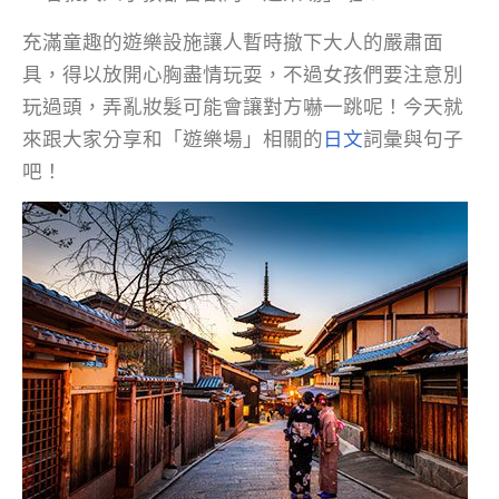
充滿童趣的遊樂設施讓人暫時撤下大人的嚴肅面
具，得以放開心胸盡情玩耍，不過女孩們要注意別
玩過頭，弄亂妝髮可能會讓對方嚇一跳呢！今天就
來跟大家分享和「遊樂場」相關的
日文
詞彙與句子
吧！