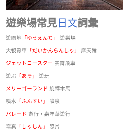
遊樂場常見
日文
詞彙
遊園地
「ゆうえんち」
遊樂場
大観覧車
「だいかんらんしゃ」
摩天輪
ジェットコースター
雲霄飛車
遊ぶ
「あそ」
遊玩
メリーゴーランド
旋轉木馬
噴水
「ふんすい」
噴泉
パレード
遊行，嘉年華遊行
寫真
「しゃしん」
照片