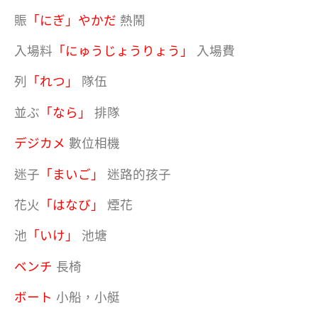
賑
「にぎ」やかだ
熱鬧
入場料
「にゅうじょうりょう」
入場費
列
「れつ」
隊伍
並ぶ
「なら」
排隊
デジカメ
數位相機
迷子
「まいご」
迷路的孩子
花火
「はなび」
煙花
池
「いけ」
池塘
ベンチ
長椅
ボート
小船，小艇