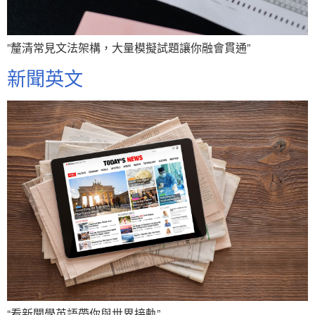
”釐清常見文法架構，大量模擬試題讓你融會貫通”
新聞英文
“看新聞學英語帶你與世界接軌”