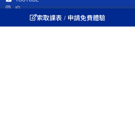
IG
LINE@官方
索取課表 / 申請免費體驗
學員選課
LINE 客服
FB 客服
桃園旗艦校
(03)331-0262
中壢旗艦校
(03)426-0131
新竹旗艦校
(03)526-0153
板橋旗艦校
(02)2951-3319
營運總部
(03)427-2658
英捷國際人才培訓
(03)427-2658
轉767
營業時間:
週一至週五上午12:00-晚上9:30