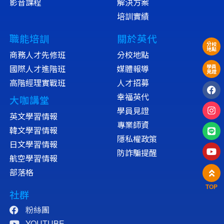
影音課程
解決方案
培訓實績
職能培訓
關於英代
分校
地點
商務人才先修班
分校地點
國際人才進階班
媒體報導
學員
見證
高階經理實戰班
人才招募
幸福英代
大咖講堂
學員見證
英文學習情報
專業師資
韓文學習情報
隱私權政策
日文學習情報
防詐騙提醒
航空學習情報
部落格
TOP
社群
粉絲團
YOUTUBE