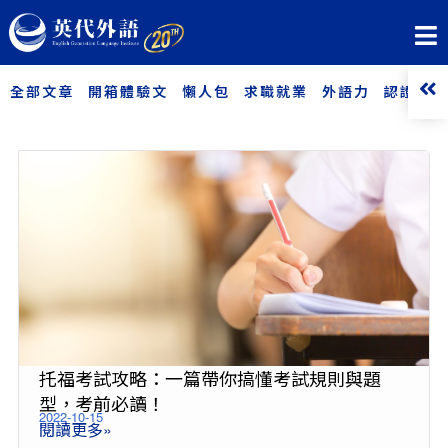
全部文章
開箱體驗文
懶人包
求職就業
外語力
認證考試
托福考試攻略：一篇帶你搞懂考試規則與題
型，考前必讀！
2022-10-15
閱讀更多»