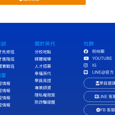
培訓
關於英代
社群
粉絲團
才先修班
分校地點
YOUTUBE
才進階班
媒體報導
IG
理實戰班
人才招募
LINE@官方
幸福英代
講堂
學員見證
學員選
習情報
專業師資
習情報
隱私權政策
LINE 客
習情報
防詐騙提醒
習情報
FB 客服