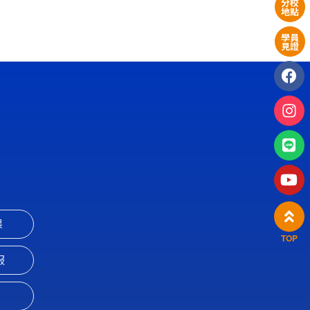
分校
地點
學員
見證
課
TOP
服