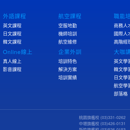
外語課程
航空課程
職能
英文課程
空服地勤
商務人
日文課程
機師培訓
國際人
韓文課程
航空維修
高階經
Online線上
企業外訓
大咖
真人線上
培訓特色
英文學
影音課程
解決方案
韓文學
培訓實績
日文學
航空學
部落格
桃園旗艦校
(03)331-0262
中壢旗艦校
(03)426-0131
新竹旗艦校
(03)526-0153