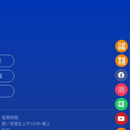
分校
地點
學員
課
見證
服
營業時間:
週一至週五上午12:00-晚上
9:30