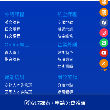
分校
地點
學員
外語課程
航空課程
見證
英文課程
空服地勤
日文課程
機師培訓
韓文課程
航空維修
Online線上
企業外訓
真人線上
培訓特色
影音課程
解決方案
培訓實績
TOP
職能培訓
關於英代
商務人才先修班
分校地點
國際人才進階班
媒體報導
高階經理實戰班
人才招募
索取課表 / 申請免費體驗
幸福英代
大咖講堂