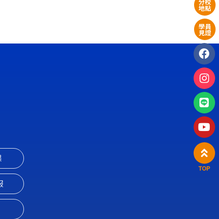
分校
地點
學員
見證
課
TOP
服