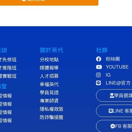
培訓
關於英代
社群
粉絲團
才先修班
分校地點
YOUTUBE
才進階班
媒體報導
IG
理實戰班
人才招募
LINE@官方
幸福英代
講堂
學員見證
學員選
習情報
專業師資
習情報
隱私權政策
LINE 客
習情報
防詐騙提醒
習情報
FB 客服