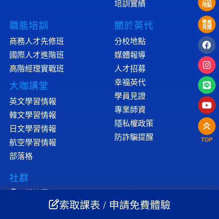
分校
培訓實績
地點
職能培訓
關於英代
學員
見證
商務人才先修班
分校地點
國際人才進階班
媒體報導
高階經理實戰班
人才招募
幸福英代
大咖講堂
學員見證
英文學習情報
專業師資
韓文學習情報
隱私權政策
日文學習情報
防詐騙提醒
TOP
航空學習情報
部落格
社群
粉絲團
索取課表 / 申請免費體驗
YOUTUBE
IG