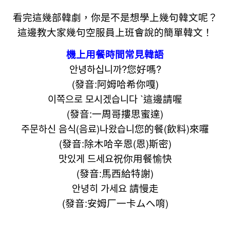
看完這幾部韓劇，你是不是想學上幾句韓文呢？
這邊教大家幾句空服員上班會說的簡單韓文！
機上用餐時間常見韓語
안녕하십니까?您好嗎?
(發音:阿姆哈希你嘎)
이쪽으로 모시겠습니다 ˋ這邊請喔
(發音:一周哥摟思蜜達)
주문하신 음식(음료)나왔습니您的餐(飲料)來囉
(發音:除木哈辛恩(恩)斯密)
맛있게 드세요祝你用餐愉快
(發音:馬西給特謝)
안녕히 가세요 請慢走
(發音:安姆厂一卡ムへ唷)