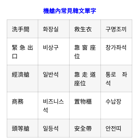
機艙內常見韓文單字
洗手間
화장실
救生衣
구명조끼
緊急出
비상구
靠窗座
창가좌석
口
位
經濟艙
일반석
靠走道
통로 좌
座位
석
商務
비즈니스
置物櫃
수납장
석
頭等艙
일등석
安全帶
안전띠