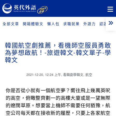
全部文章
開箱體驗文
懶人包
求職就業
外語力
認證考試
韓國航空劇推薦，看機師空服員勇敢
為夢想啟航！-旅遊韓文-韓文單子-學
韓文
2021-12-20
,
12:24 上午
,
看韓劇學韓文
,
航空
你是否從小就有一個航空夢？嚮往飛上幾萬英呎
的高空，俯瞰整齊劃一的高樓大廈或是一望無際
的遼闊草原。想要當上機師不需要任何猶豫，航
空公司每天都在接收新的履歷，只要上各家航空