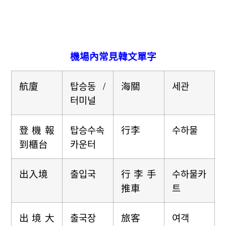
機場內常見韓文單字
航廈
탑승동 /
海關
세관
터미널
登機報
탑승수속
行李
수하물
到櫃台
카운터
出入境
출입국
行李手
수하물카
推車
트
出境大
출국장
旅客
여객