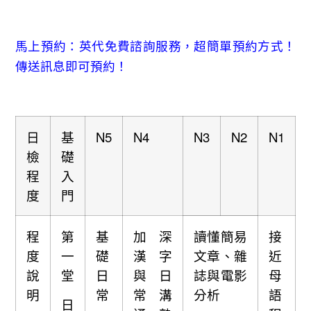
馬上預約：英代免費諮詢服務，超簡單預約方式！
傳送訊息即可預約！
日
基
N5
N4
N3
N2
N1
檢
礎
程
入
度
門
程
第
基
加深
讀懂簡易
接
度
一
礎
漢字
文章、雜
近
說
堂
日
與日
誌與電影
母
明
常
常溝
分析
語
日