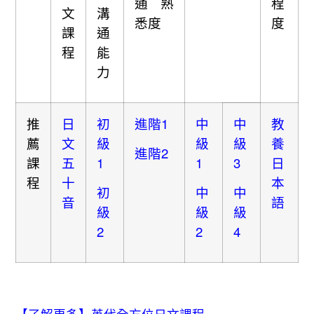
通熟
程
文
溝
悉度
度
課
通
程
能
力
推
日
初
進階1
中
中
教
薦
文
級
級
級
養
進階2
課
五
1
1
3
日
程
十
本
初
中
中
音
語
級
級
級
2
2
4
【了解更多】英代全方位日文課程