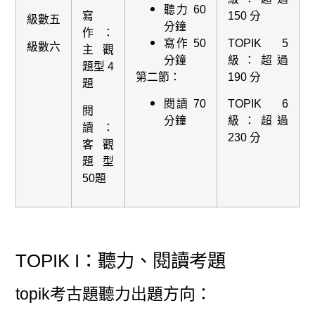
聽力 60
寫
150 分
級數五
分鐘
作：
寫作 50
TOPIK 5
級數六
主觀
分鐘
級：超過
題型 4
第二節：
190 分
題
閱讀 70
TOPIK 6
閱
分鐘
級：超過
讀：
230 分
客觀
題型
50題
TOPIK I：聽力、閱讀考題
topik考古題聽力出題方向：