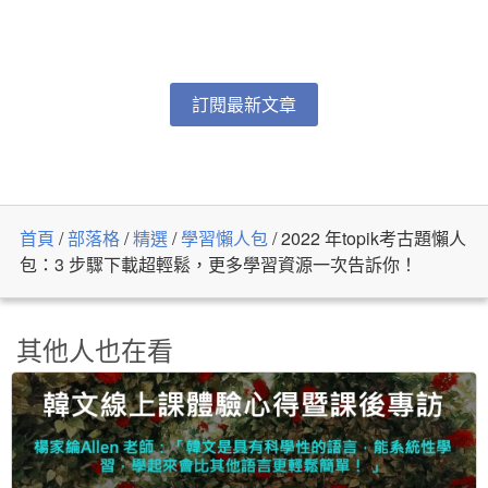
訂閱最新文章
首頁
/
部落格
/
精選
/
學習懶人包
/
2022 年topik考古題懶人
包：3 步驟下載超輕鬆，更多學習資源一次告訴你！
其他人也在看