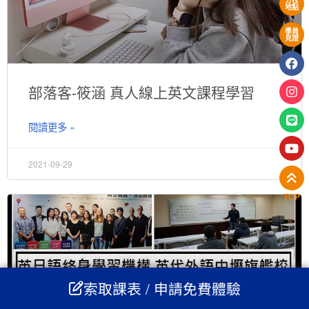
分校
地點
學員
見證
部落客-筱涵 真人線上英文課程學習
閱讀更多 »
2021-09-29
TOP
索取課表 / 申請免費體驗