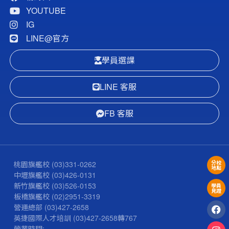
YOUTUBE
IG
LINE@官方
學員選課
LINE 客服
FB 客服
桃園旗艦校
(03)331-0262
分校
地點
中壢旗艦校
(03)426-0131
新竹旗艦校
(03)526-0153
學員
見證
板橋旗艦校
(02)2951-3319
營運總部
(03)427-2658
英捷國際人才培訓
(03)427-2658
轉767
營業時間: