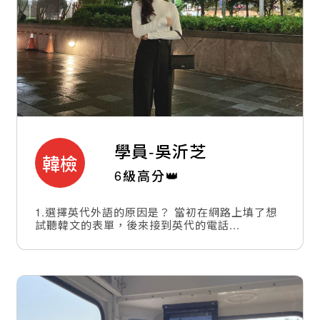
學員-
吳沂芝
韓檢
6級高分👑
1.選擇英代外語的原因是？ 當初在網路上填了想
試聽韓文的表單，後來接到英代的電話...