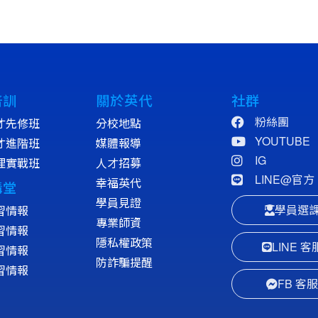
培訓
關於英代
社群
粉絲團
才先修班
分校地點
YOUTUBE
才進階班
媒體報導
IG
理實戰班
人才招募
LINE@官方
幸福英代
講堂
學員見證
學員選
習情報
專業師資
習情報
隱私權政策
LINE 客
習情報
防詐騙提醒
習情報
FB 客服