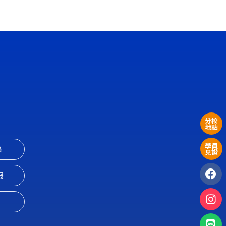
分校
地點
學員
課
見證
服