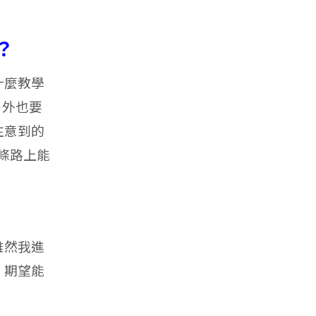
？
什麼教學
另外也要
注意到的
條路上能
雖然我進
，期望能