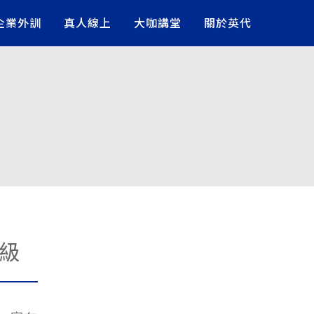
企業外訓
真人線上
大咖講堂
關於英代
 級